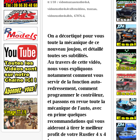
tt 1/10 : videotraxxasrustler4x4,
videorustler4x4vxlbrushless, traxxas,
videorustler4x4bls, 67076-4,
On a décortiqué pour vous
toute la mécanique de ce
nouveau joujou, et détaillé
toutes ses subtilités.
Au travers de cette vidéo,
nous vous expliquons
notamment comment vous
servir de la fonction auto-
redressement, comment
programmer le contrôleur,
et passons en revue toute la
mécanique de l'auto, avec
en prime quelques
recommandations qui vous
aideront à tirer le meilleur
profit de votre Rustler 4 x 4