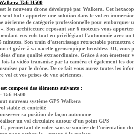
Walkera Tali H500
est le nouveau drone développé par Walkera. Cet hexacopt
 seul but : apporter une solution dans le vol en immersion
e aérienne de catégorie professionnelle pour embarquer 
». Son architecture reposant sur 6 moteurs vous apportera 
é pendant vos vols tout en privilégiant l’autonomie avec un
5 minutes. Son train d’atterrissage rétractable permettra 
on et grâce à sa nacelle gyroscopique brushless 3D, vous 
vidéos d’une qualité extraordinaire. Grâce à son émetteur 
a fois la vidéo transmise par la caméra et également les do
ansmises par le drône. De ce fait vous aurez toutes les inf
e vol et vos prises de vue aériennes.
est composé des éléments suivants :
e Tali H500
tout nouveau système GPS Walkera
ol stable et contrôlé
onserver sa position de façon autonome
éaliser un vol circulaire autour d’un point GPS
C, permettant de voler sans se soucier de l’orientation du