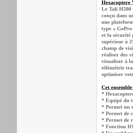
Hexacoptere 
Le Tali H500 
conçu dans un
une plateform
type « GoPro 
et la sécurit
supérieur à 2
champ de visi
réaliser des 
visualiser à l
télémétrie tr
optimiser votr
Cet ensemble 
* Hexacopter
* Equipé du 
* Permet un v
* Permet de c
* Permet de r
* Fonction IO