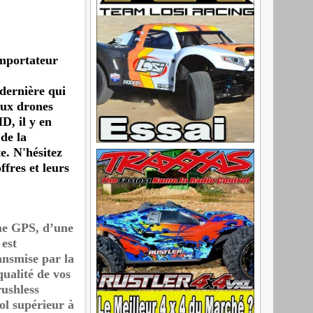
importateur
dernière qui
aux drones
D, il y en
 de la
e. N'hésitez
ffres et leurs
me GPS, d’une
 est
ansmise par la
qualité de vos
rushless
ol supérieur à