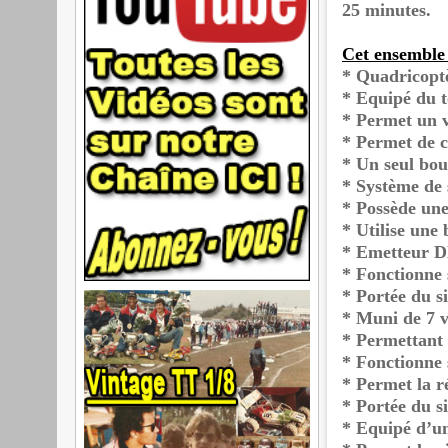
25 minutes.
Cet ensemble 
* Quadricop
* Equipé du 
* Permet un v
* Permet de c
* Un seul bou
* Système de s
* Possède une
* Utilise une
* Emetteur 
* Fonctionne 
* Portée du s
* Muni de 7 v
* Permettant 
* Fonctionne
* Permet la r
* Portée du s
* Equipé d’un