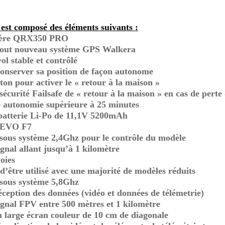
est composé des éléments suivants :
tère QRX350 PRO
tout nouveau système GPS Walkera
ol stable et contrôlé
onserver sa position de façon autonome
ton pour activer le « retour à la maison »
écurité Failsafe de « retour à la maison » en cas de perte 
 autonomie supérieure à 25 minutes
 batterie Li-Po de 11,1V 5200mAh
DEVO F7
sous système 2,4Ghz pour le contrôle du modèle
ignal allant jusqu’à 1 kilomètre
oies
d’être utilisé avec une majorité de modèles réduits
 sous système 5,8Ghz
éception des données (vidéo et données de télémetrie)
ignal FPV entre 500 mètres et 1 kilomètre
 large écran couleur de 10 cm de diagonale