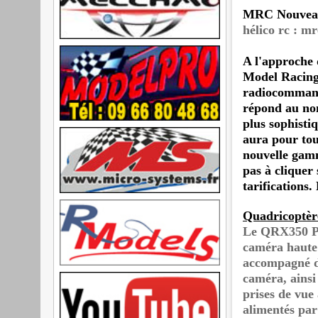
MRC Nouvea
hélico rc : m
A l'approche 
Model Racing 
radiocommandé
répond au no
plus sophisti
aura pour tous
nouvelle gamm
pas à cliquer 
tarifications.
Quadricoptè
Le QRX350 PR
caméra haute 
accompagné d’
caméra, ainsi 
prises de vue
alimentés par