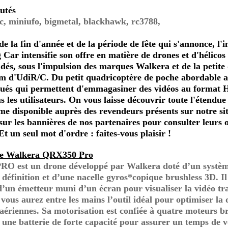
utés
rc, miniufo, bigmetal, blackhawk, rc3788,
de la fin d'année et de la période de fête qui s'annonce, l'
Car intensifie son offre en matière de drones et d'hélicos
s, sous l'impulsion des marques Walkera et de la petite 
m d'UdiR/C. Du petit quadricoptère de poche abordable 
qués qui permettent d'emmagasiner des vidéos au format H
 les utilisateurs. On vous laisse découvrir toute l'étendue
e disponible auprès des revendeurs présents sur notre sit
sur les bannières de nos partenaires pour consulter leurs o
 Et un seul mot d'ordre : faites-vous plaisir !
re Walkera QRX350 Pro
O est un drone développé par Walkera doté d’un systè
définition et d’une nacelle gyros*copique brushless 3D. Il
un émetteur muni d’un écran pour visualiser la vidéo tr
vous aurez entre les mains l’outil idéal pour optimiser la 
 aériennes. Sa motorisation est confiée à quatre moteurs b
 une batterie de forte capacité pour assurer un temps de v