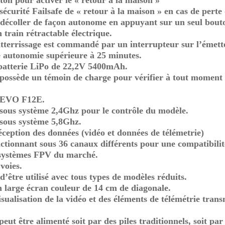
ton pour activer le « retour à la maison »
écurité Failsafe de « retour à la maison » en cas de perte 
décoller de façon autonome en appuyant sur un seul bout
 train rétractable électrique.
atterrissage est commandé par un interrupteur sur l’émett
 autonomie supérieure à 25 minutes.
 batterie LiPo de 22,2V 5400mAh.
 possède un témoin de charge pour vérifier à tout moment
DEVO F12E.
sous système 2,4Ghz pour le contrôle du modèle.
sous système 5,8Ghz.
éception des données (vidéo et données de télémetrie)
ctionnant sous 36 canaux différents pour une compatibilit
 systèmes FPV du marché.
voies.
d’être utilisé avec tous types de modèles réduits.
 large écran couleur de 14 cm de diagonale.
sualisation de la vidéo et des éléments de télémétrie trans
eut être alimenté soit par des piles traditionnels, soit pa