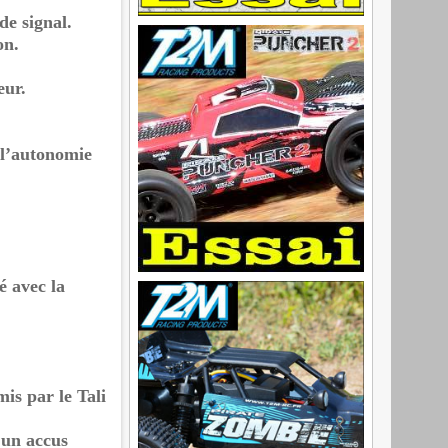
de signal.
on.
eur.
 l’autonomie
é avec la
mis par le Tali
r un accus