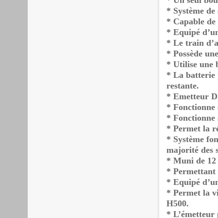
* Un seul bou
* Système de s
* Capable de 
* Equipé d’un
* Le train d’
* Possède une
* Utilise une
* La batterie
restante.
* Emetteur 
* Fonctionne 
* Fonctionne 
* Permet la r
* Système fon
majorité des
* Muni de 12 
* Permettant 
* Equipé d’un
* Permet la vi
H500.
* L’émetteur p