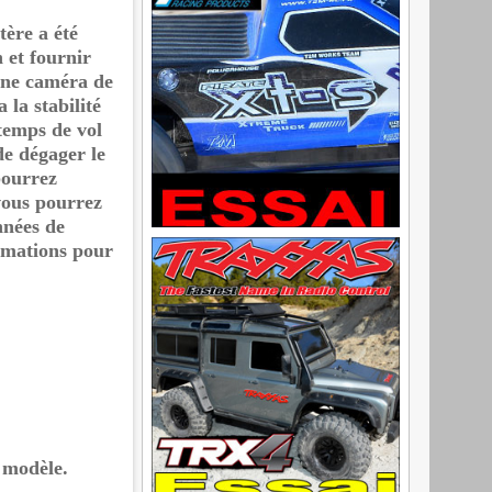
ère a été
 et fournir
une caméra de
la stabilité
 temps de vol
de dégager le
pourrez
vous pourrez
nnées de
ormations pour
 modèle.