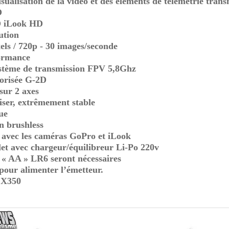
sualisation de la vidéo et des éléments de télémétrie trans
O
 iLook HD
ution
els / 720p - 30 images/seconde
ormance
stème de transmission FPV 5,8Ghz
torisée G-2D
sur 2 axes
liser, extrêmement stable
ue
n brushless
 avec les caméras GoPro et iLook
et avec chargeur/équilibreur Li-Po 220v
V « AA » LR6 seront nécessaires
 pour alimenter l’émetteur.
: X350