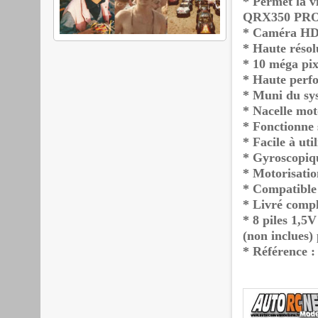
* Permet la vi
QRX350 PR
* Caméra HD
* Haute résol
* 10 méga pix
* Haute perf
* Muni du sy
* Nacelle mo
* Fonctionne 
* Facile à uti
* Gyroscopiq
* Motorisatio
* Compatible
* Livré compl
* 8 piles 1,5
(non inclues)
* Référence 